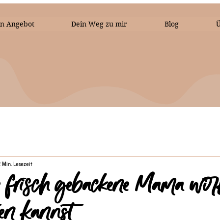
n Angebot
Dein Weg zu mir
Blog
Ü
 Min. Lesezeit
e frisch gebackene Mama wir
en kannst