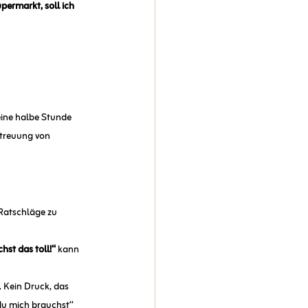
permarkt, soll ich 
eine halbe Stunde 
etreuung von 
 Ratschläge zu 
st das toll!“
 kann 
. Kein Druck, das 
du mich brauchst“ 