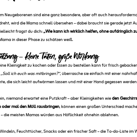
em Neugeborenen sind eine ganz besondere, aber oft auch herausfordernd
dreht, wird die Mama schnell übersehen – dabei braucht sie gerade jetzt A
lleicht fragst du dich: 
„Wie kann ich wirklich helfen, ohne aufdringlich zu
 Mama in dieser Phase zu schätzen weiß.
ützung – kleine Taten, große Wirkung
eine Kleinigkeit zu kochen oder Essen zu bestellen kann für frisch gebackene
 
„Soll ich euch was mitbringen?“
, überrasche sie einfach mit einer nahrhaf
hte, die sich leicht aufwärmen lassen und mit einer Hand gegessen werde
in, niemand erwartet eine Putzkraft – aber Kleinigkeiten wie 
den Geschirr
 oder mal den Müll rausbringen
, können einen großen Unterschied mache
en – die meisten Mamas würden aus Höflichkeit ohnehin ablehnen.
Windeln, Feuchttücher, Snacks oder ein frischer Saft – die To-do-Liste im