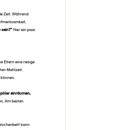
e Zeit. Während 
ufmerksamkeit, 
 sein?“
 Hier ein paar 
 Eltern eine riesige 
ten Mahlzeit. 
n können.
spüler einräumen, 
n. Am besten 
 Wochenbett kann 