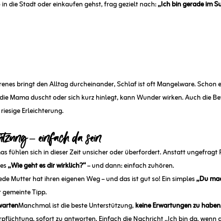
in die Stadt oder einkaufen gehst, frag gezielt nach: 
„Ich bin gerade im Su
enes bringt den Alltag durcheinander, Schlaf ist oft Mangelware. Schon 
die Mama duscht oder sich kurz hinlegt, kann Wunder wirken. Auch die B
riesige Erleichterung.
ützung – einfach da sein
s fühlen sich in dieser Zeit unsicher oder überfordert. Anstatt ungefragt
es 
„Wie geht es dir wirklich?“
 – und dann: einfach zuhören.
ede Mutter hat ihren eigenen Weg – und das ist gut so! Ein simples 
„Du mach
t gemeinte Tipp.
warten
Manchmal ist die beste Unterstützung, 
keine Erwartungen zu haben
pflichtung, sofort zu antworten. Einfach die Nachricht „Ich bin da, wenn 