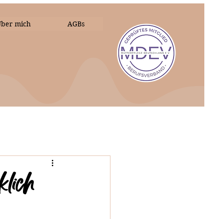
ber mich
AGBs
klich