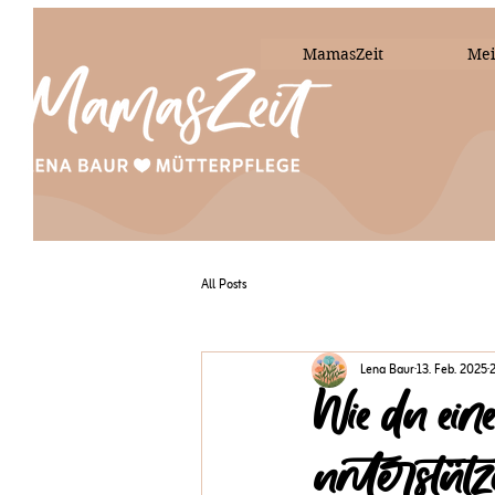
MamasZeit
Mei
All Posts
Lena Baur
13. Feb. 2025
2
Wie du ein
unterstütz