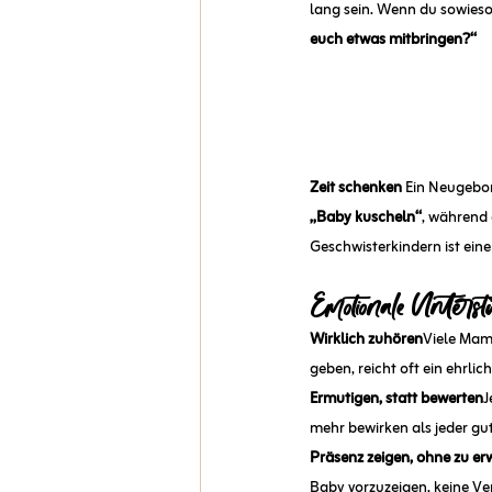
lang sein. Wenn du sowieso 
euch etwas mitbringen?“
Zeit schenken 
Ein Neugebor
„Baby kuscheln“
, während 
Geschwisterkindern ist eine 
Emotionale Unterst
Wirklich zuhören
Viele Mama
geben, reicht oft ein ehrlich
Ermutigen, statt bewerten
J
mehr bewirken als jeder gu
Präsenz zeigen, ohne zu er
Baby vorzuzeigen, keine Ver